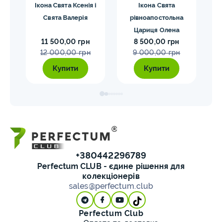
она
Ікона Свята Ксенія і
Ікона Свята
Ік
Свята Валерія
рівноапостольна
Чуд
Цариця Олена
11 500,00 грн
8 500,00 грн
12 000,00 грн
9 000,00 грн
Купити
Купити
+380442296789
Perfectum CLUB - єдине рішення для
колекціонерів
sales@perfectum.club
Perfectum Club