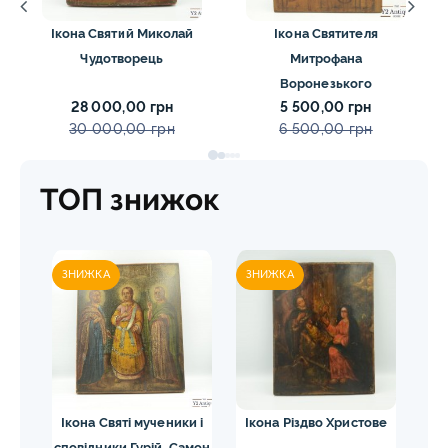
Ікона Святий Миколай
Ікона Святителя
Чудотворець
Митрофана
Воронезького
28 000,00 грн
5 500,00 грн
30 000,00 грн
6 500,00 грн
ТОП знижок
ЗНИЖКА
ЗНИЖКА
и і
Ікона Святі мученики і
Ікона Різдво Христове
амон
сповідники Гурій, Самон
Па