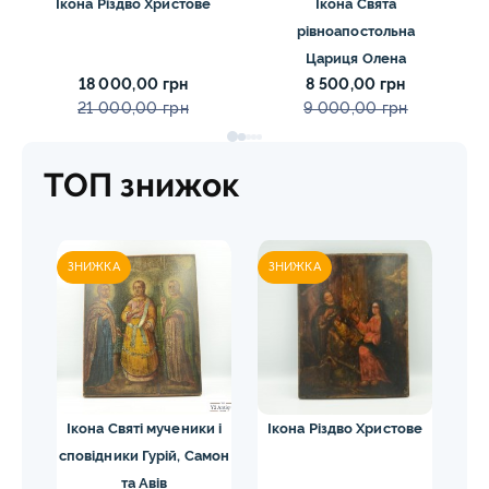
Ікона Різдво Христове
Ікона Свята
рівноапостольна
Цариця Олена
18 000,00 грн
8 500,00 грн
21 000,00 грн
9 000,00 грн
ТОП знижок
ЗНИЖКА
ЗНИЖКА
и і
Ікона Святі мученики і
Ікона Різдво Христове
амон
сповідники Гурій, Самон
Па
та Авів