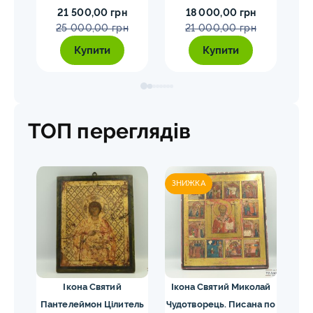
21 500,00 грн
18 000,00 грн
25 000,00 грн
21 000,00 грн
Купити
Купити
ТОП переглядів
ЗНИЖКА
ЗН
Ікона Святий
Ікона Святий Миколай
Ік
ки
Пантелеймон Цілитель
Чудотворець. Писана по