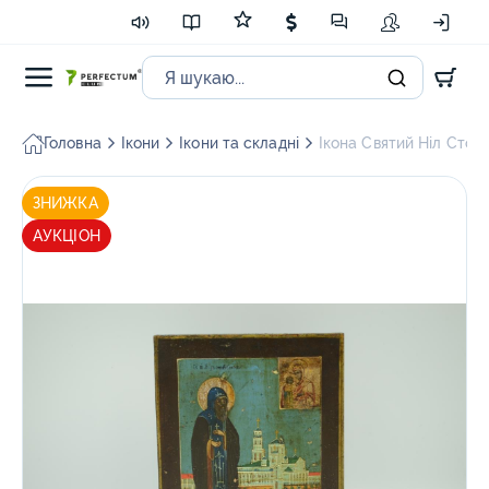
Головна
Ікони
Ікони та складні
Ікона Святий Ніл Стол
ЗНИЖКА
АУКЦІОН