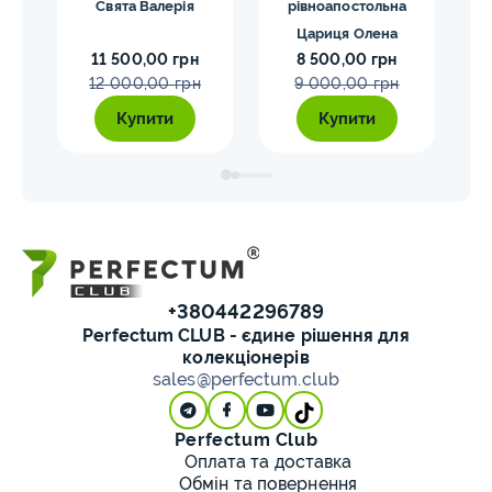
р)
Свята Валерія
рівноапостольна
Чуд
Цариця Олена
11 500,00 грн
8 500,00 грн
12 000,00 грн
9 000,00 грн
Купити
Купити
+380442296789
Perfectum CLUB - єдине рішення для
колекціонерів
sales@perfectum.club
Perfectum Club
Оплата та доставка
Обмін та повернення