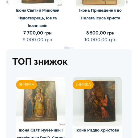
Ікона Святий Миколай
Ікона Приведення до
Чудотворець, Іов та
Пилата Ісуса Христа
Іоанн воїн
7 700,00 грн
8 500,00 грн
9 000,00 грн
10 000,00 грн
ТОП знижок
ЗНИЖКА
ЗНИЖКА
и і
Ікона Святі мученики і
Ікона Різдво Христове
амон
сповідники Гурій, Самон
Па