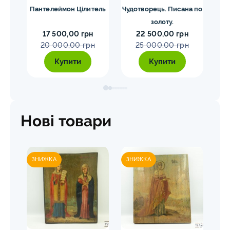
ки
Пантелеймон Цілитель
Чудотворець. Писана по
ий
золоту.
17 500,00 грн
22 500,00 грн
20 000,00 грн
25 000,00 грн
Купити
Купити
Нові товари
ЗНИЖКА
ЗНИЖКА
ЗН