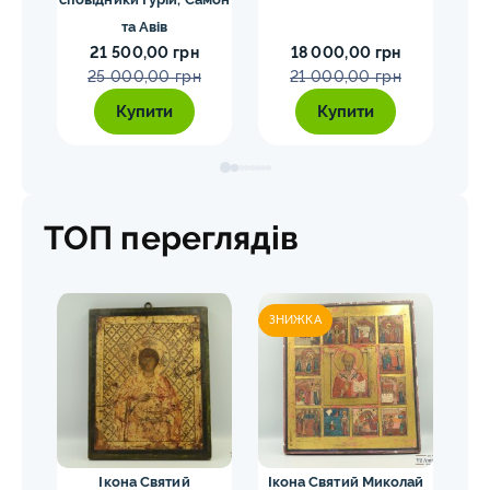
та Авів
21 500,00 грн
18 000,00 грн
25 000,00 грн
21 000,00 грн
Купити
Купити
ТОП переглядів
ЗНИЖКА
ЗН
Ікона Святий
Ікона Святий Миколай
Ік