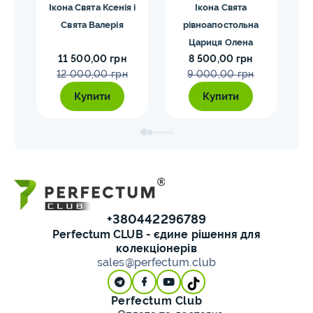
она
Ікона Свята Ксенія і
Ікона Свята
Ік
Свята Валерія
рівноапостольна
Чуд
Цариця Олена
11 500,00 грн
8 500,00 грн
12 000,00 грн
9 000,00 грн
Купити
Купити
+380442296789
Perfectum CLUB - єдине рішення для
колекціонерів
sales@perfectum.club
Perfectum Club