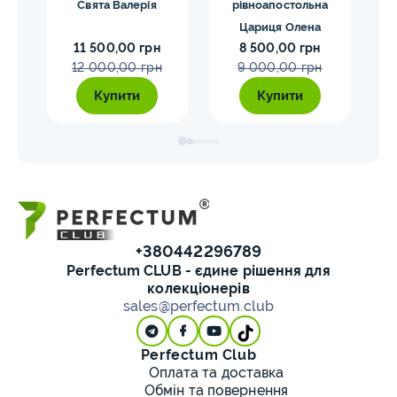
р)
Свята Валерія
рівноапостольна
Чуд
Цариця Олена
11 500,00 грн
8 500,00 грн
12 000,00 грн
9 000,00 грн
Купити
Купити
+380442296789
Perfectum CLUB - єдине рішення для
колекціонерів
sales@perfectum.club
Perfectum Club
Оплата та доставка
Обмін та повернення