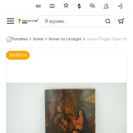
Головна
Ікони
Ікони та складні
Ікона Різдво Христове
ЗНИЖКА