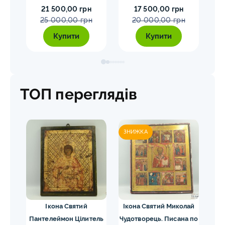
21 500,00 грн
17 500,00 грн
25 000,00 грн
20 000,00 грн
Купити
Купити
ТОП переглядів
ЗНИЖКА
ЗН
ня
Ікона Святий
Ікона Святий Миколай
Ік
Пантелеймон Цілитель
Чудотворець. Писана по