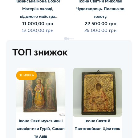
Казанська ікона Божої
Ікона Святий Миколай
Матері в окладі,
Чудотворець. Писана по
відомого майстра
золоту.
11 000,00 грн
22 500,00 грн
Абросімов
12 000,00 грн
25 000,00 грн
ТОП знижок
ЗНИЖКА
ЗН
жої
Ікона Святі мученики і
Ікона Святий
І
сповідники Гурій, Самон
Пантелеймон Цілитель
С
а
та Авів