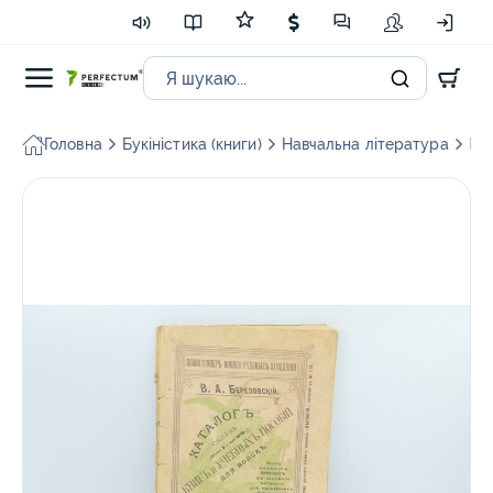
Головна
Букіністика (книги)
Навчальна література
Кат