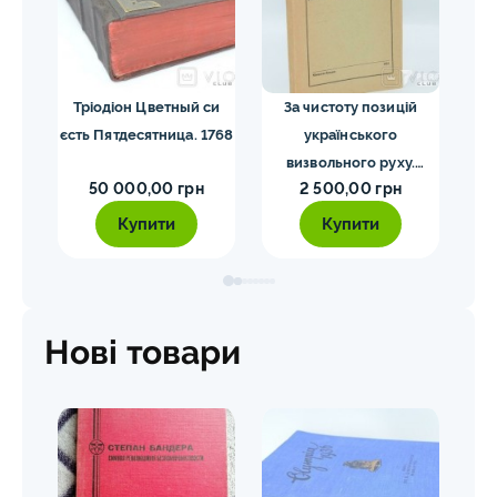
я.
Тріодіон Цветный си
За чистоту позицій
Co
34
єсть Пятдесятница. 1768
українського
His
визвольного руху.
W
50 000,00 грн
2 500,00 грн
Мірчук П. 1955
Купити
Купити
Нові товари