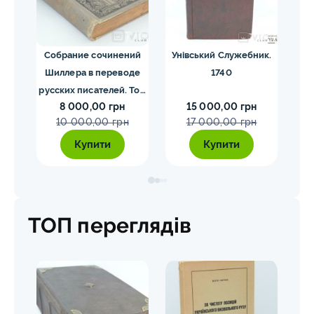
ргия
Собрание сочинений
Унівський Служебник.
М
1840
Шиллера в переводе
1740
русских писателей. Том
8 000,00 грн
15 000,00 грн
1-4. Шиллер 1901-1902
10 000,00 грн
17 000,00 грн
гг.
Купити
Купити
ТОП переглядів