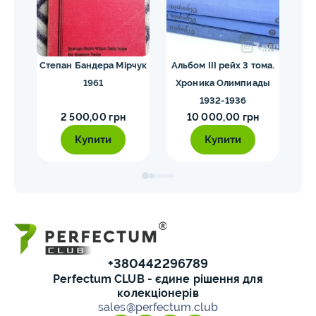
их
Степан Бандера Мірчук
Альбом III рейх 3 тома.
1961
Хроника Олимпиады
1932-1936
2 500,00 грн
10 000,00 грн
Купити
Купити
+380442296789
Perfectum CLUB - єдине рішення для
колекціонерів
sales@perfectum.club