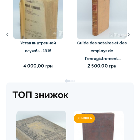
Устав внутренней
Guide des notaires et des
службы. 1915
employs de
l'enregistrement.
4 000,00 грн
2 500,00 грн
Premier Volume. 1802
ТОП знижок
ЗНИЖКА
ЗН