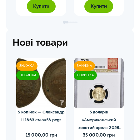
Купити
Купити
Нові товари
ЗНИЖКА
ЗНИЖКА
ЗН
НОВИНКА
НОВИНКА
НО
ома.
5 копійок — Олександр
5 доларів
ды
II 1863 ем au58 pcgs
«Американський
золотий орел» 2025
з
15 000,00 грн
35 000,00 грн
MS70 NGC орел тип2
M