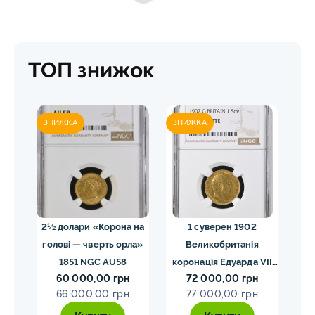
ТОП знижок
ЗНИЖКА
ЗНИЖКА
ЗН
02
2½ долари «Корона на
1 суверен 1902
20 
голові — чверть орла»
Великобританія
I
VII
1851 NGC AU58
коронація Едуарда VII
60 000,00 грн
72 000,00 грн
E
NGC PF58 MATTE
66 000,00 грн
77 000,00 грн