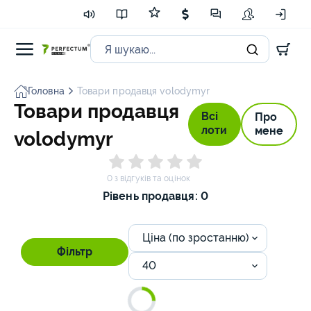
Головна
Товари продавця volodymyr
Товари продавця
Всі
Про
лоти
мене
volodymyr
0 з відгуків та оцінок
Рівень продавця: 0
Ціна (по зростанню)
Фільтр
40