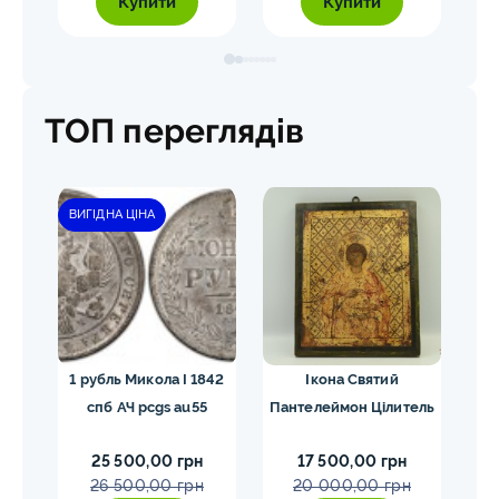
Купити
Купити
ТОП переглядів
ВИГІДНА ЦІНА
ЗН
лай
1 рубль Микола I 1842
Ікона Святий
5
та
спб АЧ pcgs au55
Пантелеймон Цілитель
1
25 500,00 грн
17 500,00 грн
26 500,00 грн
20 000,00 грн