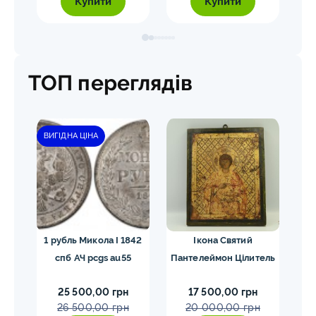
Купити
Купити
ТОП переглядів
ВИГІДНА ЦІНА
ЗН
 си
1 рубль Микола I 1842
Ікона Святий
5
1768
спб АЧ pcgs au55
Пантелеймон Цілитель
1
25 500,00 грн
17 500,00 грн
26 500,00 грн
20 000,00 грн