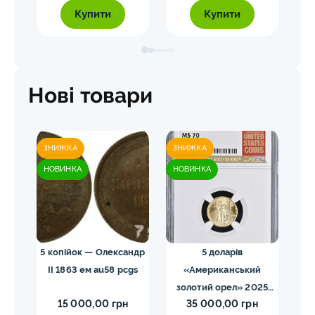
Купити
Купити
Нові товари
ЗНИЖКА
ЗНИЖКА
ЗН
НОВИНКА
НОВИНКА
НО
ома.
5 копійок — Олександр
5 доларів
ды
II 1863 ем au58 pcgs
«Американський
золотий орел» 2025
з
15 000,00 грн
35 000,00 грн
MS70 NGC орел тип2
M