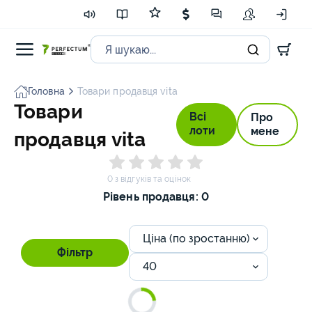
Головна
Товари продавця vita
Товари
Всі
Про
лоти
мене
продавця vita
0 з відгуків та оцінок
Рівень продавця: 0
Ціна (по зростанню)
Фільтр
40