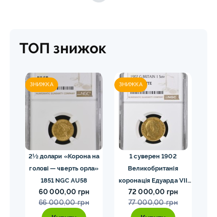
ТОП знижок
ЗНИЖКА
ЗНИЖКА
ЗН
02
2½ долари «Корона на
1 суверен 1902
20 
голові — чверть орла»
Великобританія
I
VII
1851 NGC AU58
коронація Едуарда VII
60 000,00 грн
72 000,00 грн
E
NGC PF58 MATTE
66 000,00 грн
77 000,00 грн