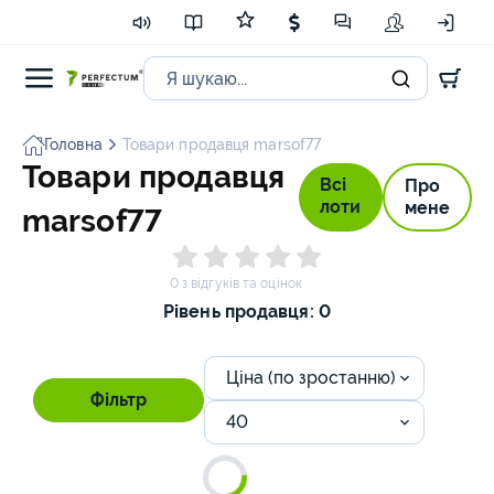
Головна
Товари продавця marsof77
Товари продавця
Всі
Про
лоти
мене
marsof77
0 з відгуків та оцінок
Рівень продавця: 0
Ціна (по зростанню)
Фільтр
40