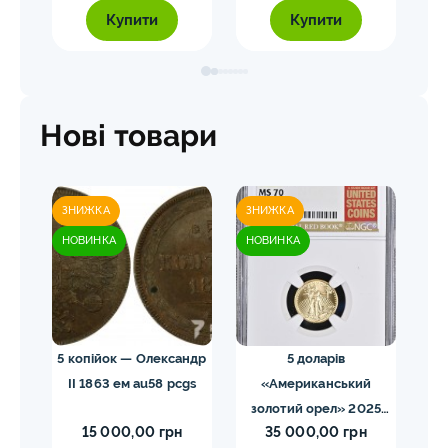
Купити
Купити
Нові товари
ЗНИЖКА
ЗНИЖКА
ЗН
НОВИНКА
НОВИНКА
НО
ома.
5 копійок — Олександр
5 доларів
ды
II 1863 ем au58 pcgs
«Американський
золотий орел» 2025
з
15 000,00 грн
35 000,00 грн
MS70 NGC орел тип2
M