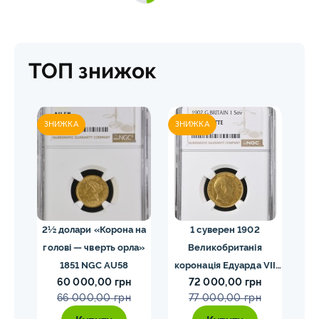
ТОП знижок
ЗНИЖКА
ЗНИЖКА
ЗН
02
2½ долари «Корона на
1 суверен 1902
20 
голові — чверть орла»
Великобританія
I
VII
1851 NGC AU58
коронація Едуарда VII
60 000,00 грн
72 000,00 грн
E
NGC PF58 MATTE
66 000,00 грн
77 000,00 грн