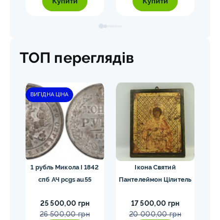
Купити
Купити
ТОП переглядів
ВИГІДНА ЦІНА
ЗН
лярі
1 рубль Микола I 1842
Ікона Святий
5
спб АЧ pcgs au55
Пантелеймон Цілитель
1
н
25 500,00 грн
17 500,00 грн
26 500,00 грн
20 000,00 грн