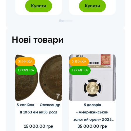
Купити
Купити
Нові товари
ЗНИЖКА
ЗНИЖКА
ЗН
НОВИНКА
НОВИНКА
НО
ома.
5 копійок — Олександр
5 доларів
ды
II 1863 ем au58 pcgs
«Американський
золотий орел» 2025
з
15 000,00 грн
35 000,00 грн
MS70 NGC орел тип2
M