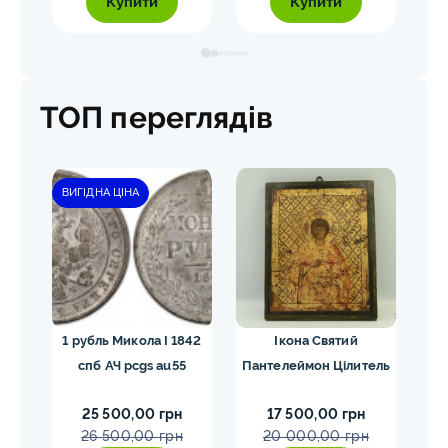
Купити
Купити
ТОП переглядів
ВИГІДНА ЦІНА
ЗН
лай
1 рубль Микола I 1842
Ікона Святий
5
та
спб АЧ pcgs au55
Пантелеймон Цілитель
1
25 500,00 грн
17 500,00 грн
26 500,00 грн
20 000,00 грн