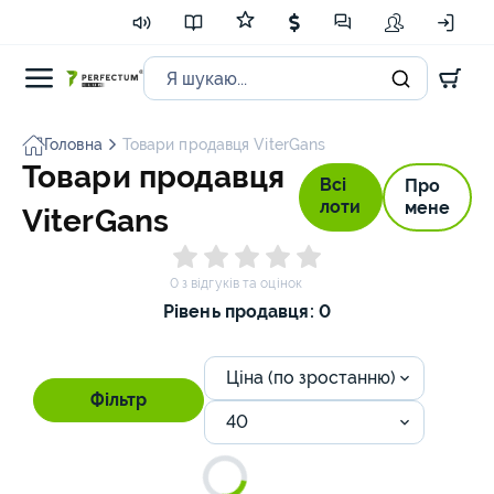
Головна
Товари продавця ViterGans
Товари продавця
Всі
Про
лоти
мене
ViterGans
0 з відгуків та оцінок
Рівень продавця: 0
Ціна (по зростанню)
Фільтр
40