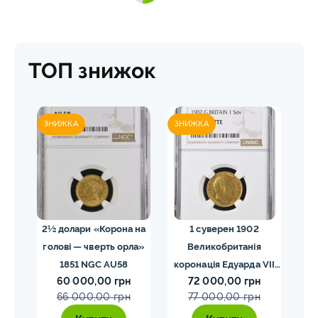
ТОП знижок
ЗНИЖКА
ЗНИЖКА
ЗН
02
2½ долари «Корона на
1 суверен 1902
20 
голові — чверть орла»
Великобританія
I
VII
1851 NGC AU58
коронація Едуарда VII
60 000,00 грн
72 000,00 грн
E
NGC PF58 MATTE
66 000,00 грн
77 000,00 грн