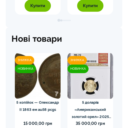
Купити
Купити
Нові товари
ЗНИЖКА
ЗНИЖКА
ЗН
НОВИНКА
НОВИНКА
НО
ома.
5 копійок — Олександр
5 доларів
ды
II 1863 ем au58 pcgs
«Американський
золотий орел» 2025
з
15 000,00 грн
35 000,00 грн
MS70 NGC орел тип2
M