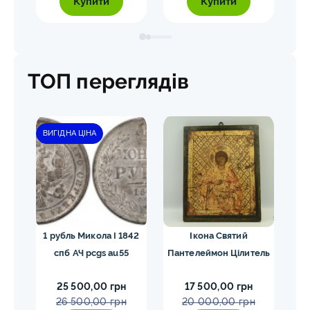
Купити
Купити
ТОП переглядів
ВИГІДНА ЦІНА
ЗН
1 рубль Микола I 1842
Ікона Святий
5
й
спб АЧ pcgs au55
Пантелеймон Цілитель
1
25 500,00 грн
17 500,00 грн
та)
26 500,00 грн
20 000,00 грн