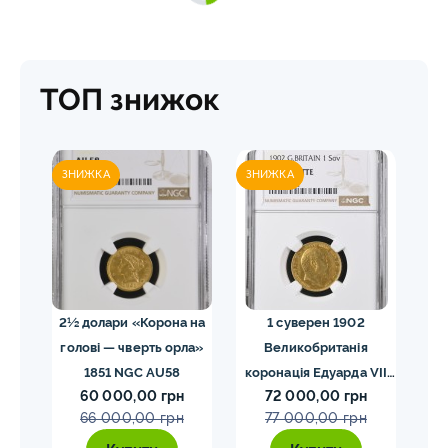
ТОП знижок
ЗНИЖКА
ЗНИЖКА
ЗН
02
2½ долари «Корона на
1 суверен 1902
20 
голові — чверть орла»
Великобританія
I
VII
1851 NGC AU58
коронація Едуарда VII
60 000,00 грн
72 000,00 грн
E
NGC PF58 MATTE
66 000,00 грн
77 000,00 грн