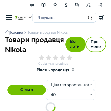
Головна
Товари продавця Nikola
Товари продавця
Всі
Про
лоти
мене
Nikola
0 з відгуків та оцінок
Рівень продавця: 0
Ціна (по зростанню)
Фільтр
40