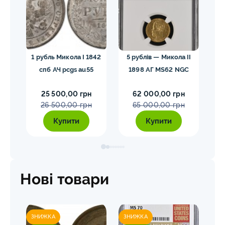
гел
1 рубль Микола I 1842
5 рублів — Микола II
10
спб АЧ pcgs au55
1898 АГ MS62 NGC
25 500,00 грн
62 000,00 грн
26 500,00 грн
65 000,00 грн
Купити
Купити
Нові товари
ЗНИЖКА
ЗНИЖКА
ЗН