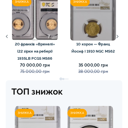
ЗНИЖКА
ЗНИЖКА
20 франків «Вренелі»
10 корон — Франц
(22 зірки на ребері)
Йосиф I 1910 NGC MS62
1935LB PCGS MS66
70 000,00 грн
35 000,00 грн
75 000,00 грн
38 000,00 грн
ТОП знижок
ЗНИЖКА
ЗНИЖКА
ЗН