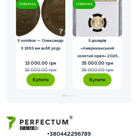
НОВИНКА
НОВИНКА
НО
 NGC
5 копійок — Олександр
5 доларів
II 1863 ем au58 pcgs
«Американський
золотий орел» 2025
з
15 000,00 грн
35 000,00 грн
MS70 NGC орел тип2
M
16 000,00 грн
36 000,00 грн
Купити
Купити
+380442296789