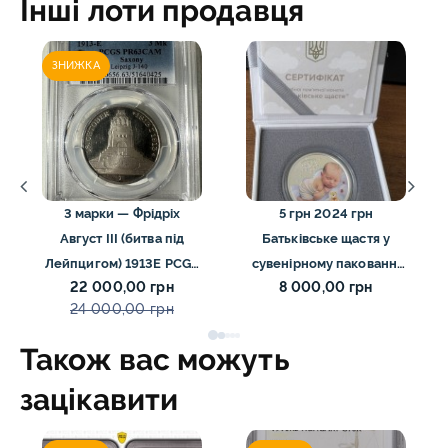
Інші лоти продавця
ЗНИЖКА
3 марки — Фрідріх
5 грн 2024 грн
Август III (битва під
Батьківське щастя у
Лейпцигом) 1913E PCGS
сувенірному пакованні
22 000,00 грн
8 000,00 грн
PR63 CAM
серебро
24 000,00 грн
Також вас можуть
зацікавити