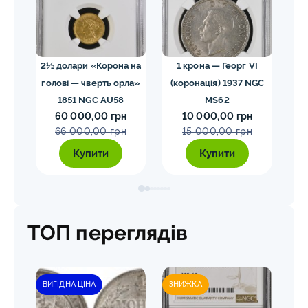
02
2½ долари «Корона на
1 крона — Георг VI
голові — чверть орла»
(коронація) 1937 NGC
VII
1851 NGC AU58
MS62
ко
60 000,00 грн
10 000,00 грн
E
66 000,00 грн
15 000,00 грн
Купити
Купити
ТОП переглядів
ВИГІДНА ЦІНА
ЗНИЖКА