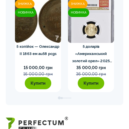
ЗНИЖКА
ЗНИЖКА
ЗН
НОВИНКА
НОВИНКА
НО
 NGC
5 копійок — Олександр
5 доларів
II 1863 ем au58 pcgs
«Американський
золотий орел» 2025
з
15 000,00 грн
35 000,00 грн
MS70 NGC орел тип2
M
16 000,00 грн
36 000,00 грн
Купити
Купити