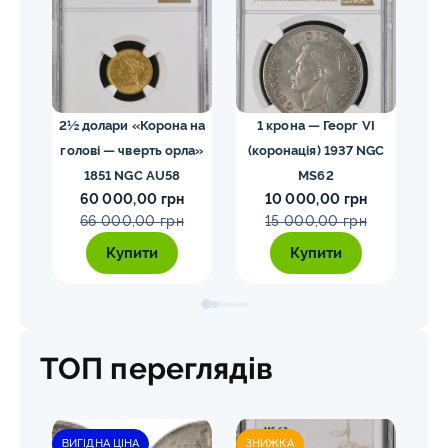
02
2½ долари «Корона на
1 крона — Георг VI
голові — чверть орла»
(коронація) 1937 NGC
VII
1851 NGC AU58
MS62
ко
60 000,00 грн
10 000,00 грн
E
66 000,00 грн
15 000,00 грн
Купити
Купити
ТОП переглядів
ВИГІДНА ЦІНА
ЗНИЖКА