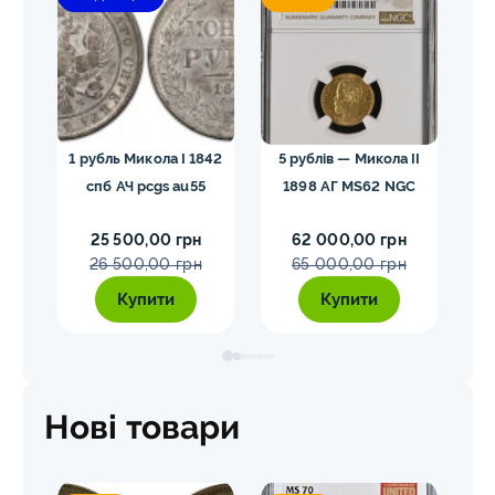
гел
1 рубль Микола I 1842
5 рублів — Микола II
10
спб АЧ pcgs au55
1898 АГ MS62 NGC
25 500,00 грн
62 000,00 грн
26 500,00 грн
65 000,00 грн
Купити
Купити
Нові товари