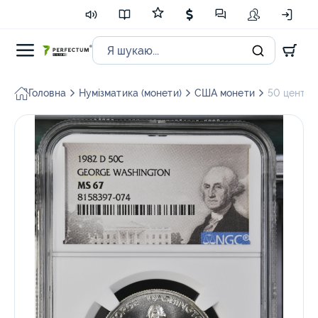
Головна
Нумізматика (монети)
США монети
50 центов