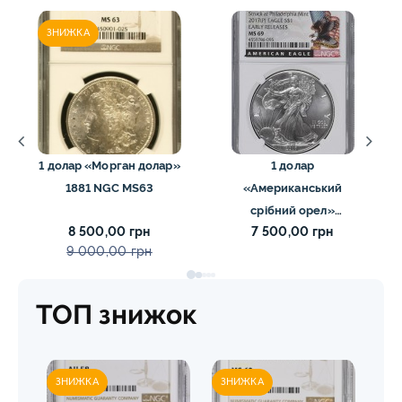
ЗНИЖКА
1 долар «Морган долар»
1 долар
1881 NGC MS63
«Американський
срібний орел»
8 500,00 грн
7 500,00 грн
(інвестиційна монета)
9 000,00 грн
2017 NGC MS69
ТОП знижок
ЗНИЖКА
ЗНИЖКА
ЗН