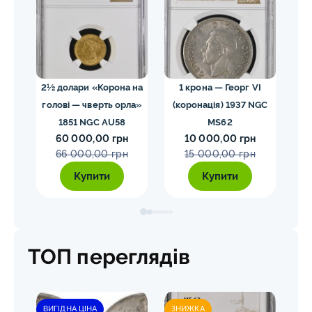
02
2½ долари «Корона на
1 крона — Георг VI
голові — чверть орла»
(коронація) 1937 NGC
VII
1851 NGC AU58
MS62
ко
60 000,00 грн
10 000,00 грн
E
66 000,00 грн
15 000,00 грн
Купити
Купити
ТОП переглядів
ВИГІДНА ЦІНА
ЗНИЖКА