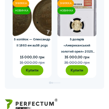
ЗНИЖКА
ЗНИЖКА
ЗН
НОВИНКА
НОВИНКА
НО
 NGC
5 копійок — Олександр
5 доларів
II 1863 ем au58 pcgs
«Американський
золотий орел» 2025
з
15 000,00 грн
35 000,00 грн
MS70 NGC орел тип2
M
16 000,00 грн
36 000,00 грн
Купити
Купити