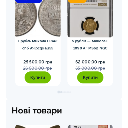
гел
1 рубль Микола I 1842
5 рублів — Микола II
10
спб АЧ pcgs au55
1898 АГ MS62 NGC
25 500,00 грн
62 000,00 грн
26 500,00 грн
65 000,00 грн
Купити
Купити
Нові товари