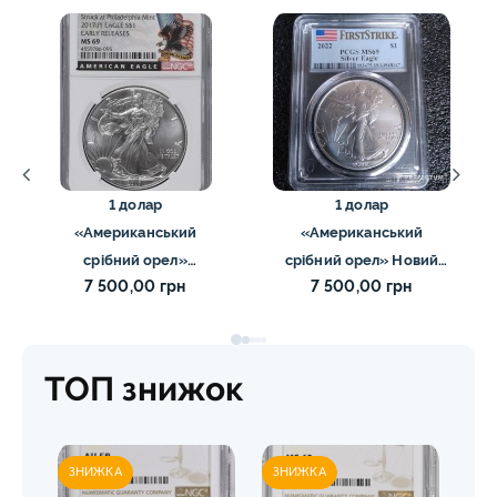
1 долар
1 долар
«Американський
«Американський
срібний орел»
срібний орел» Новий
7 500,00 грн
7 500,00 грн
(інвестиційна монета)
реверс (інвестиційна
2017 NGC MS69
монета) 2022 слаб PCGS
MS-69
ТОП знижок
ЗНИЖКА
ЗНИЖКА
ЗН