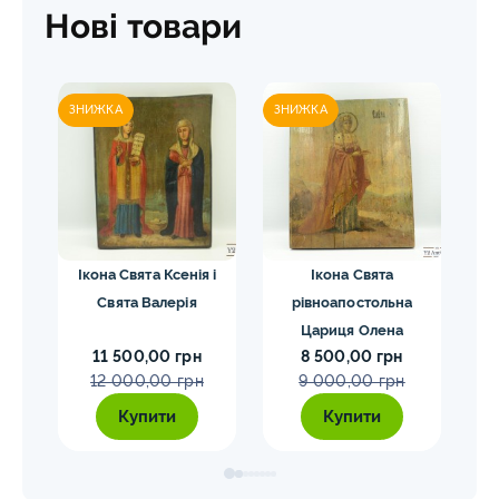
Нові товари
ЗНИЖКА
ЗНИЖКА
ЗН
она
Ікона Свята Ксенія і
Ікона Свята
Ік
Свята Валерія
рівноапостольна
Чуд
Цариця Олена
11 500,00 грн
8 500,00 грн
12 000,00 грн
9 000,00 грн
Купити
Купити