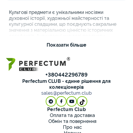
Культові предмети є унікальними носіями
духовної історії, художньої майстерності та
культурної спадщини, що поєднують сакральне
значення з матеріальною цінністю історичних
артефактів. Антикварні культові предмети
розповідають історію релігійного життя, еволюції
Показати більше
церковного мистецтва, традицій ремісничого
виконання та духовних уявлень різних поколінь та
епох.
Православний
+380442296789
Perfectum CLUB - єдине рішення для
антикваріат: різноманіття
колекціонерів
sales@perfectum.club
форм та матеріалів
Церковний антикваріат в каталозі платформи
Perfectum Club
охоплює широкий спектр священних та світських
Оплата та доставка
предметів:
Обмін та повернення
Про нас
Натільні хрести: медальйони, підвіски з