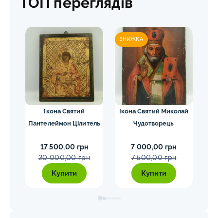
ТОП переглядів
ЗНИЖКА
ЗН
жої
Ікона Святий
Ікона Святий Миколай
Ік
Пантелеймон Цілитель
Чудотворець
Чуд
а
17 500,00 грн
7 000,00 грн
20 000,00 грн
7 500,00 грн
Купити
Купити