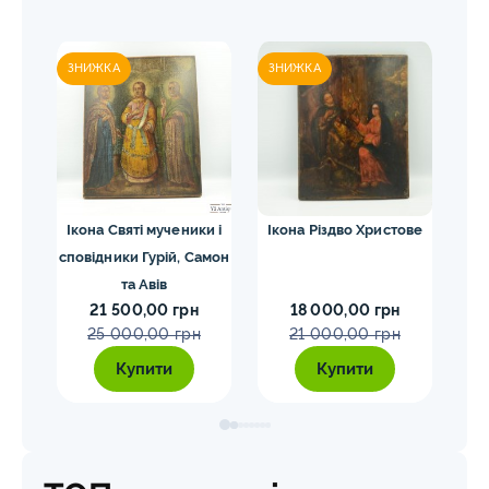
ЗНИЖКА
ЗНИЖКА
и і
Ікона Святі мученики і
Ікона Різдво Христове
амон
сповідники Гурій, Самон
Па
та Авів
21 500,00 грн
18 000,00 грн
25 000,00 грн
21 000,00 грн
Купити
Купити