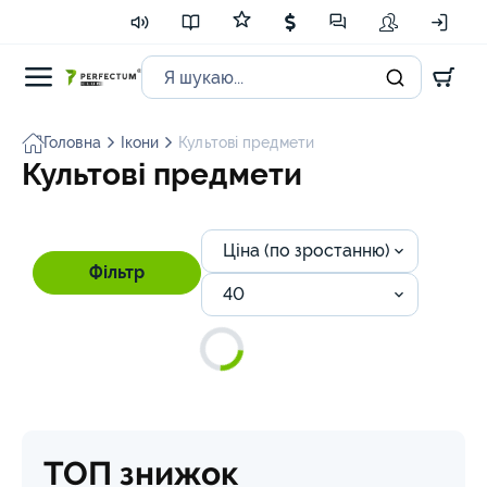
Головна
Ікони
Культові предмети
Культові предмети
Ціна (по зростанню)
Фільтр
40
ТОП знижок