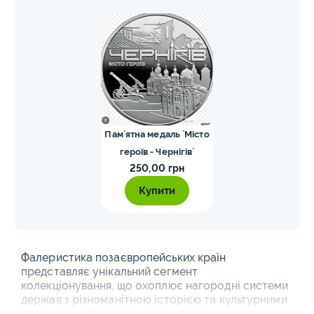
Пам`ятна медаль `Місто
героїв - Чернігів`
250,00 грн
Купити
Фалеристика позаєвропейських країн
представляє унікальний сегмент
колекціонування, що охоплює нагородні системи
держав з різноманітною історією та культурними
традиціями. Нагороди країн світу з