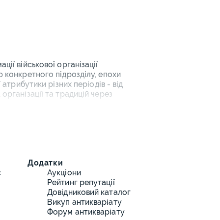
ції військової організації
ю конкретного підрозділу, епохи
 атрибутики різних періодів - від
організації та традицій через
блеми
в військової ідентифікації:
Додатки
с
Аукціони
Рейтинг репутації
Довідниковий каталог
Викуп антикваріату
Форум антикваріату