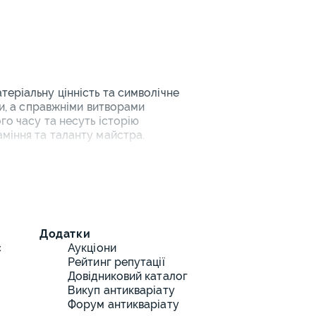
теріальну цінність та символічне
ми, а справжніми витворами
го часу та несуть історію
аміння та таланту майстра.
ість прикрас
кальних прикрас:
ланцюжки, лаконічні підвіски,
Додатки
с
Аукціони
льє, коктейльні персні,
Рейтинг репутації
Довідниковий каталог
Викуп антикваріату
 з діамантами, гравіюванням,
Форум антикваріату