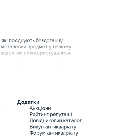
, які поєднують бездоганну
ен металевий предмет у нашому
 людей, які ним користувалися.
арної колекції
рактично всі сфери побуту та
их особистостей, що прикрашали
ом сімейних чаювань, сьогодні
ують інженерну думку XIX-XX
Додатки
с
Аукціони
сервірування столу. Антикварні
Рейтинг репутації
редків. Старовинні ваги, від
Довідниковий каталог
улого.
Викуп антикваріату
Форум антикваріату
ліків та спецій, дзвони різного