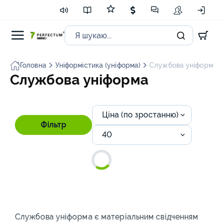
Головна
Уніформістика (уніформа)
Службова уніформа
Службова уніформа
Ціна (по зростанню)
Фільтр
40
Службова уніформа є матеріальним свідченням