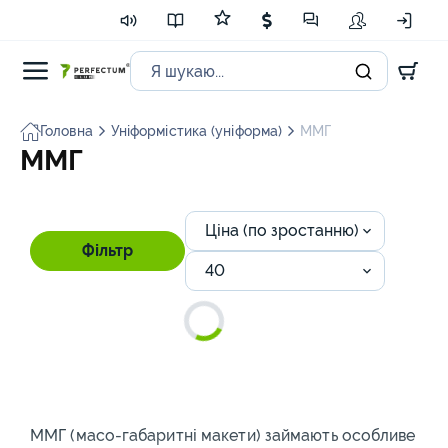
Головна
Уніформістика (уніформа)
ММГ
ММГ
Ціна (по зростанню)
Фільтр
40
ММГ (масо-габаритні макети) займають особливе