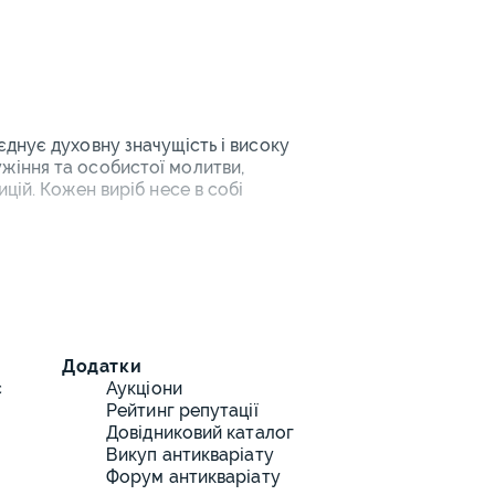
днує духовну значущість і високу
жіння та особистої молитви,
цій. Кожен виріб несе в собі
рм та
 призначення та складності:
Додатки
х чотирикінцевих до восьмикінцевих
с
Аукціони
Рейтинг репутації
Довідниковий каталог
фними зображеннями на внутрішніх
Викуп антикваріату
Форум антикваріату