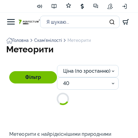
Головна
Скам'янілості
Метеорити
Метеорити
Ціна (по зростанню)
Фільтр
40
Метеорити є найрідкіснішими природними