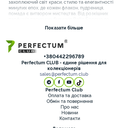
захоплюючий світ краси, стилю та елегантності
минулих епох, де кожен флакон, пудрениця,
помада є витвором мистецтва. Від розкішних
парфумів паризьких будинків Belle Époque до
радянської парфумерії з характерним дизайном,
Показати більше
від арт-деко флаконів 1920-х до модерністської
косметики 1960-х - кожен предмет зберігає
аромат історії, естетику епохи, культуру догляду
за собою. Колекціонування старовинної
парфумерії поєднує любов до ароматів,
+380442296789
захоплення дизайном упаковки, інтерес до історії
Perfectum CLUB - єдине рішення для
індустрії краси.
колекціонерів
sales@perfectum.club
Старовинні парфуми та
колекційні флакони різних
Perfectum Club
Оплата та доставка
епох
Обмін та повернення
Про нас
Старовинні парфуми класифікуються за періодом
Новини
випуску та парфумерними будинками:
Контакти
Дореволюційна російська парфумерія -