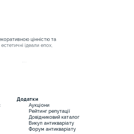
декоративною цінністю та
естетичні ідеали епох,
лекції
них рішень. Інтер'єрні антикварні
 композицій з різьбленням,
Додатки
с
Аукціони
Рейтинг репутації
Довідниковий каталог
Викуп антикваріату
Форум антикваріату