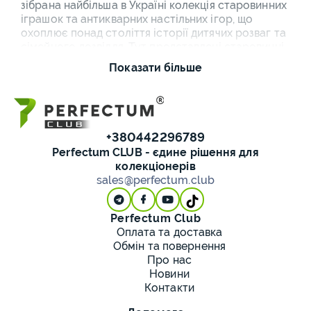
зібрана найбільша в Україні колекція старовинних
іграшок та антикварних настільних ігор, що
охоплює понад століття історії дитячих розваг та
сімейного дозвілля. Тут представлені старовинні
ляльки різних епох та виробників, шахи антикварні
Показати більше
з унікальним дизайном фігур, старі гральні карти з
художніми ілюстраціями, доміно старовинне з
різних матеріалів, нарди, лото, а також рідкісні
колекційні ігри радянського та зарубіжного
виробництва.
+380442296789
Perfectum CLUB - єдине рішення для
Антикварні іграшки - це не просто предмети з
колекціонерів
минулого, а справжні культурні артефакти, що
sales@perfectum.club
відображають естетику своєї епохи, рівень
розвитку технологій, соціальні цінності та
художні традиції. Кожна іграшка несе в собі дух
Perfectum Club
часу: від елегантних порцелянових ляльок
Оплата та доставка
початку XX століття до яскравих жерстяних
Обмін та повернення
іграшок радянської доби, від дерев'яних
Про нас
розвиваючих конструкторів до перших
Новини
електромеханічних забавок.
Контакти
Наш каталог об'єднує приватних колекціонерів,