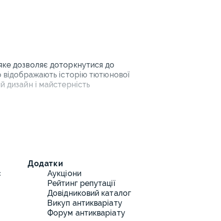
 яке дозволяє доторкнутися до
що відображають історію тютюнової
й дизайн і майстерність
абакерок і порцелянових
едмет супроводжується детальним
свідомлений вибір.
 колекціонування
Додатки
ості механізмів, матеріалів і
с
Аукціони
:
Рейтинг репутації
Довідниковий каталог
Dupont - з різних десятиліть.
Викуп антикваріату
м декором з емалі, позолоти чи
Форум антикваріату