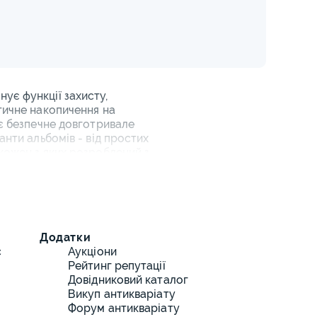
ує функції захисту,
отичне накопичення на
ує безпечне довготривале
анти альбомів - від простих
 кожен з яких розроблений з
ії
оштових карток та необхідність
айних фотоальбомів конструкцією
Додатки
с
Аукціони
Рейтинг репутації
Довідниковий каталог
Викуп антикваріату
идкого розміщення.
Форум антикваріату