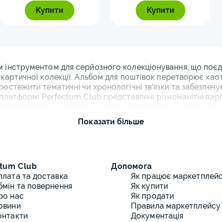
го Риму монети
0
Купити
Купити
13
ти
15
ети
9
м інструментом для серйозного колекціонування, що поєдн
локартичної колекції. Альбом для поштівок перетворює ха
ти
11
простежити тематичні чи хронологічні зв'язки та забезпеч
 платформі Perfectum Club представлені різноманітні варі
Європи монети
0
 до професійних архівних систем для серйозних колекцій,
філокартистів.
Показати більше
іхтенштейна та
1
ти
ії листівок: типи та конструкц
іалізованих рішень, що враховують розміри стандартних п
пошкоджень. Альбом для філокартії відрізняється від звич
tum Club
Допомога
плата та доставка
Як працює маркетплей
бмін та повернення
Як купити
к:
ро нас
Як продати
овини
Правила маркетплейсу
ями - готові сторінки з прозорими протекторами для шв
онтакти
Документація