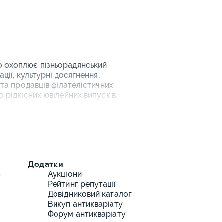
що охоплює пізньорадянський
ції, культурні досягнення,
 та продавців філателістичних
 рідкісних ювілейних випусків.
часних емісій
ування:
нальні серії.
Додатки
одою.
с
Аукціони
Рейтинг репутації
Довідниковий каталог
Викуп антикваріату
Форум антикваріату