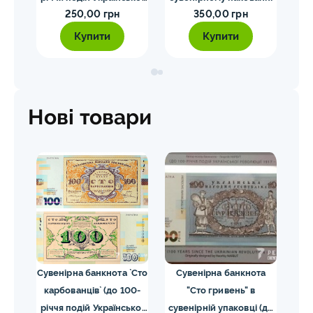
250,00 грн
350,00 грн
революції 1917 – 1921
ції
років)
на
Купити
Купити
)
Ско
Нові товари
та
Сувенірна банкнота `Сто
Сувенірна банкнота
П
вень
карбованців` (до 100-
"Сто гривень" в
`Є
до
річчя подій Української
сувенірній упаковці (до
сув