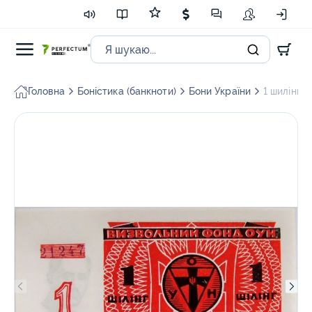
Головна
Боністика (банкноти)
Бони України
1 шилінг. 