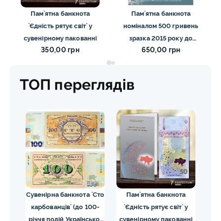
Пам`ятна банкнота
Пам`ятна банкнота
`Єдність рятує світ` у
номіналом 500 гривень
сувенірному пакованні
зразка 2015 року до
350,00 грн
650,00 грн
300-річчя від дня
народження Григорія
Сковороди (у сувенірній
ТОП переглядів
упаковці)
та
Сувенірна банкнота `Сто
Пам`ятна банкнота
П
карбованців` (до 100-
`Єдність рятує світ` у
ном
 (до
річчя подій Української
сувенірному пакованні
з