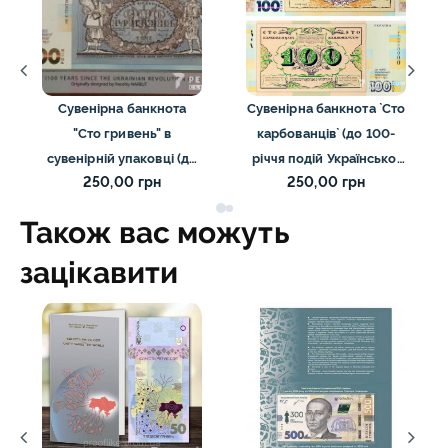
Сувенірна банкнота
Сувенірна банкнота `Сто
"Сто гривень" в
карбованців` (до 100-
сувенірній упаковці (до
річчя подій Української
250,00 грн
250,00 грн
100-річчя подій
революції 1917 – 1921
Української революції
років)
Також вас можуть
1917 - 1921 років)
зацікавити