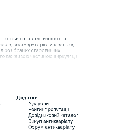
, історичної автентичності та
ерів, реставраторів та ювелірів,
від розібраних старовинних
ого важливою частиною циркуляції
стоти
Додатки
с
Аукціони
Рейтинг репутації
Довідниковий каталог
екти.
Викуп антикваріату
Форум антикваріату