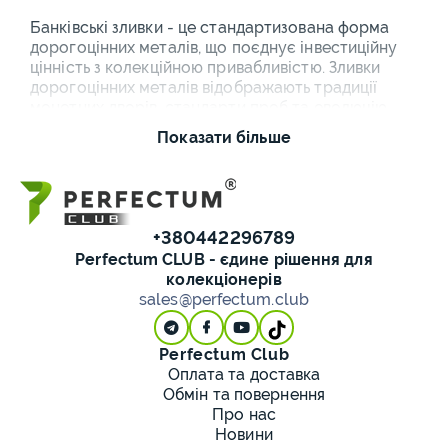
Банківські зливки - це стандартизована форма
дорогоцінних металів, що поєднує інвестиційну
цінність з колекційною привабливістю. Зливки
дорогоцінних металів відображають традиції
монетних дворів, стандарти проб та еволюцію
технологій рафінування, перетворюючи
Показати більше
матеріальну цінність у компактні та ліквідні
активи.
Купити злиток золота:
+380442296789
типи та стандарти
Perfectum CLUB - єдине рішення для
колекціонерів
Золоті зливки представляють різні ваги та
sales@perfectum.club
стандарти виробництва - від мініатюрних
грамових зливків до класичних унцій. Банківське
золото випускається монетними дворами та
Perfectum Club
авторизованими рафінажними заводами з
Оплата та доставка
дотриманням міжнародних стандартів проб та
Обмін та повернення
маркування.
Про нас
Новини
Типи банківських зливків: