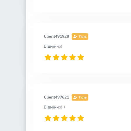
Client491928
Гість
Відмінно!
Client497621
Гість
Відмінно! +