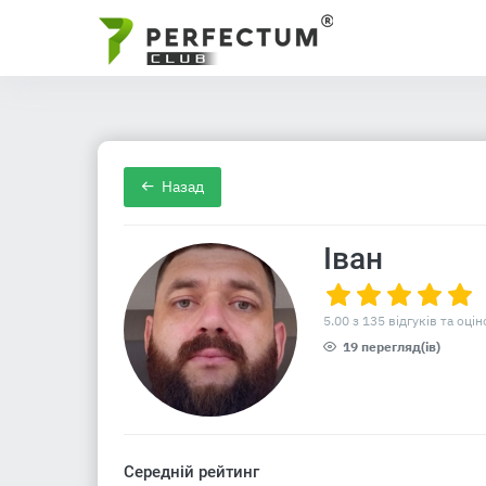
Назад
Іван
5.00 з 135 відгуків та оцін
19 перегляд(ів)
Середній рейтинг