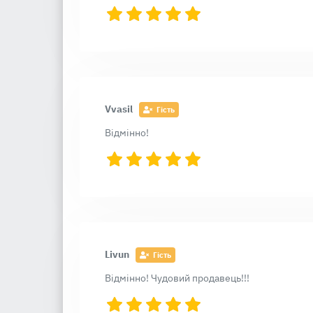
Vvasil
Гість
Відмінно!
Livun
Гість
Відмінно! Чудовий продавець!!!