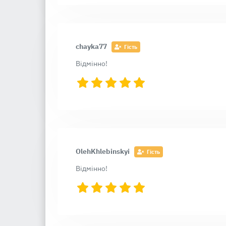
chayka77
Гість
Відмінно!
OlehKhlebinskyi
Гість
Відмінно!