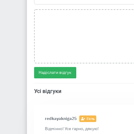
Надіслати відгук
Усі відгуки
redkayakniga25
Гість
Відмінно! Усе гарно, дякую!