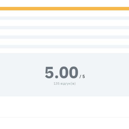
5.00
/ 5
135 відгук(ів)