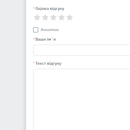
Оцінка відгуку
*
Анонімно
Ваше імʼя
*
Текст відгуку
*