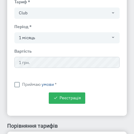
Тариф *
Club
Період *
1 місяць
Вартість
Приймаю
умови
*
Реєстрація
Порівняння тарифів