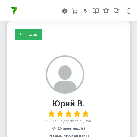
Назад
Юрий В.
5.00 з 2 відгуків та оцінок
20 перегляд(ів)
Рівень продавця: 0