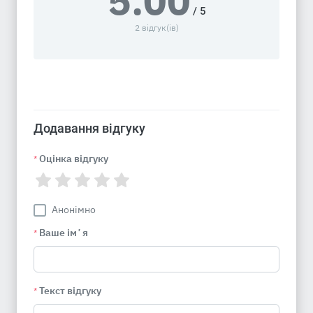
5.00
/ 5
2 відгук(ів)
Додавання відгуку
Оцінка відгуку
*
Анонімно
Ваше імʼя
*
Текст відгуку
*