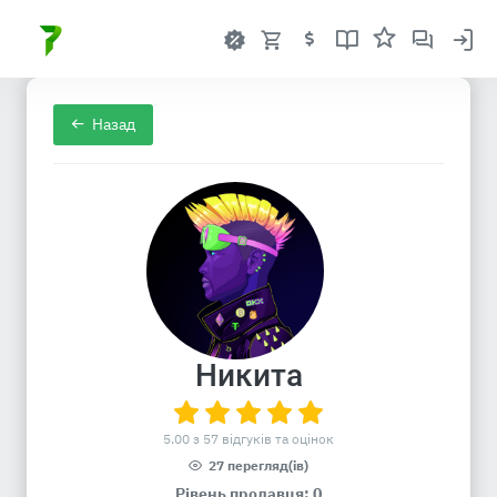
Назад
Никита
5.00 з 57 відгуків та оцінок
27 перегляд(ів)
Рівень продавця: 0