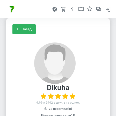
Назад
Dikuha
4.99 з 2442 відгуків та оцінок
72 перегляд(ів)
Рівень продавця: 0