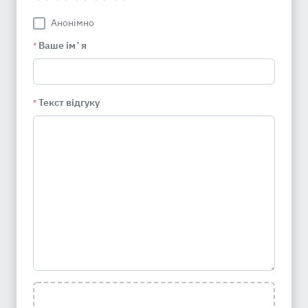
Анонімно
Ваше імʼя
*
Текст відгуку
*