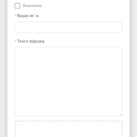
Анонімно
Ваше імʼя
*
Текст відгуку
*