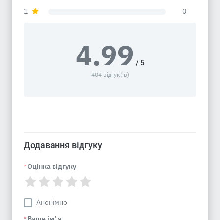
1
0
4.99
/ 5
404 відгук(ів)
Додавання відгуку
Оцінка відгуку
*
Анонімно
Ваше імʼя
*