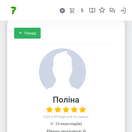
Назад
Поліна
5.00 з 89 відгуків та оцінок
23 перегляд(ів)
Рівень продавця: 0