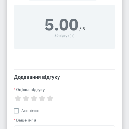
5.00
/ 5
89 відгук(ів)
Додавання відгуку
Оцінка відгуку
*
Анонімно
Ваше імʼя
*