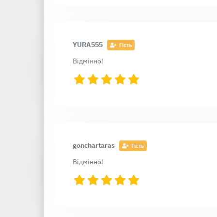
YURA555
Гість
Відмінно!
gonchartaras
Гість
Відмінно!