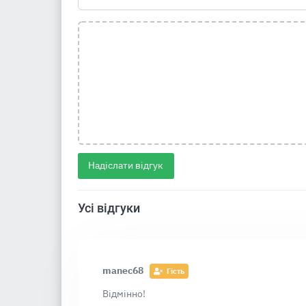
Надіслати відгук
Усі відгуки
manec68
Гість
Відмінно!