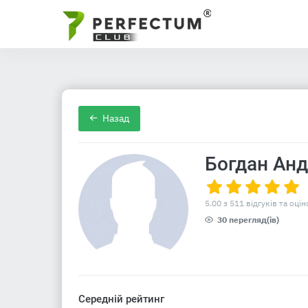
Назад
Богдан Анд
5.00 з 511 відгуків та оцін
30 перегляд(ів)
Середній рейтинг