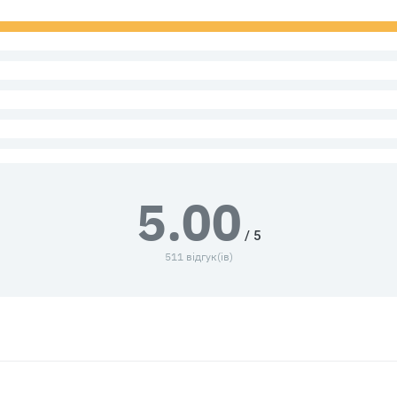
5.00
/ 5
511 відгук(ів)