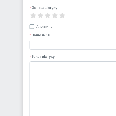
Оцінка відгуку
*
Анонімно
Ваше імʼя
*
Текст відгуку
*