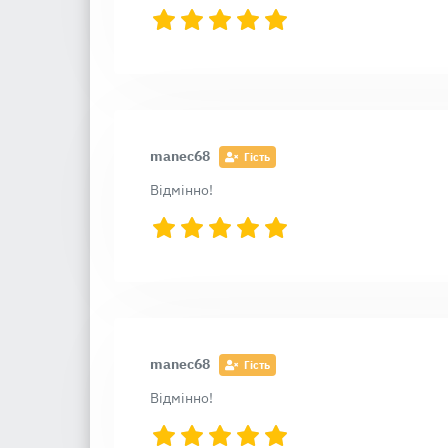
manec68
Гість
Відмінно!
manec68
Гість
Відмінно!