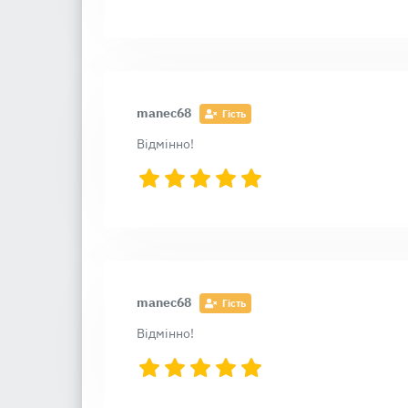
manec68
Гість
Відмінно!
manec68
Гість
Відмінно!