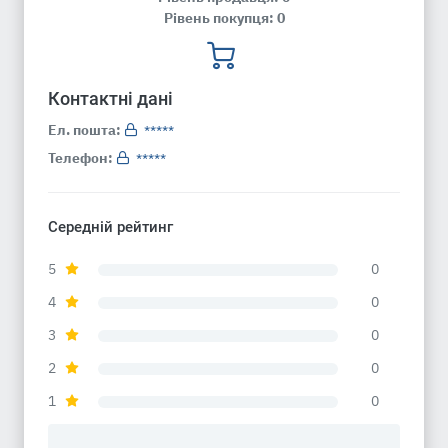
Рівень покупця: 0
Контактні дані
Ел. пошта:
*****
Телефон:
*****
Середній рейтинг
5
0
4
0
3
0
2
0
1
0