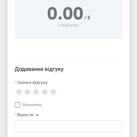
0.00
/ 5
0 відгук(ів)
Додавання відгуку
Оцінка відгуку
*
Анонімно
Ваше імʼя
*