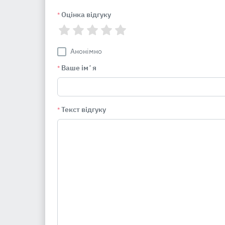
Оцінка відгуку
*
Анонімно
Ваше імʼя
*
Текст відгуку
*