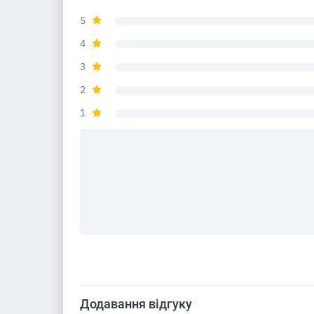
5
4
3
2
1
Додавання відгуку