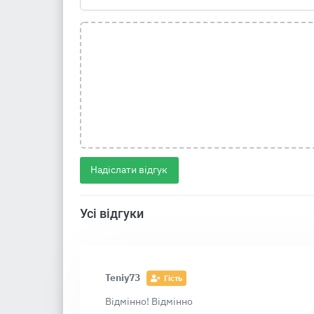
Надіслати відгук
Усі відгуки
Teniy73
Гість
Відмінно! Відмінно