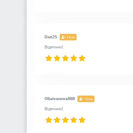
Dan25
Гість
Відмінно!
Oliaivanova888
Гість
Відмінно!