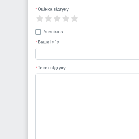
Оцінка відгуку
*
Анонімно
Ваше імʼя
*
Текст відгуку
*