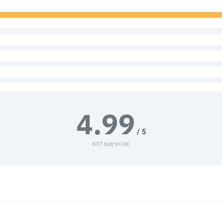
4.99
/ 5
637 відгук(ів)