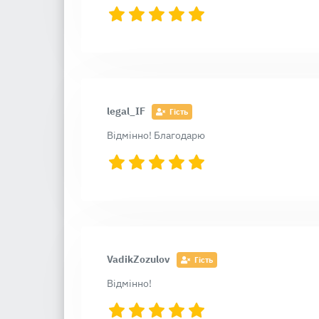
legal_IF
Гість
Відмінно! Благодарю
VadikZozulov
Гість
Відмінно!