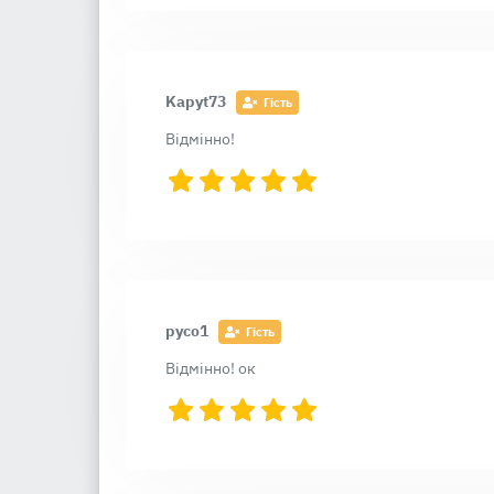
Kapyt73
Гість
Відмінно!
русо1
Гість
Відмінно! ок