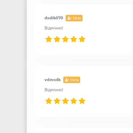
dodik070
Гість
Відмінно!
vdmsdk
Гість
Відмінно!