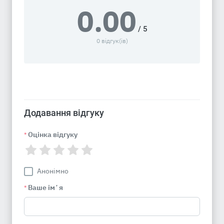
0.00
/ 5
0 відгук(ів)
Додавання відгуку
Оцінка відгуку
*
Анонімно
Ваше імʼя
*