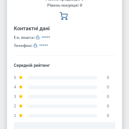
Рівень покупця: 0
Контактні дані
Ел. пошта:
*****
Телефон:
*****
Середній рейтинг
5
0
4
0
3
0
2
0
1
0