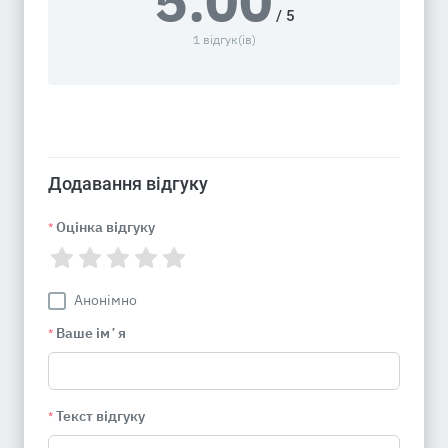
5.00
/ 5
1 відгук(ів)
Додавання відгуку
Оцінка відгуку
*
Анонімно
Ваше імʼя
*
Текст відгуку
*