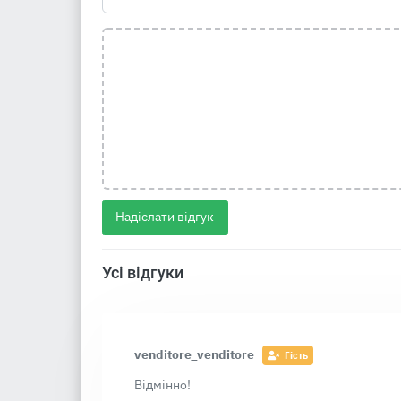
Надіслати відгук
Усі відгуки
venditore_venditore
Гість
Відмінно!