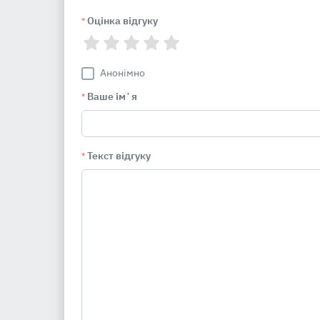
Оцінка відгуку
*
Анонімно
Ваше імʼя
*
Текст відгуку
*