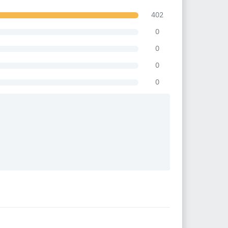
402
0
0
0
0