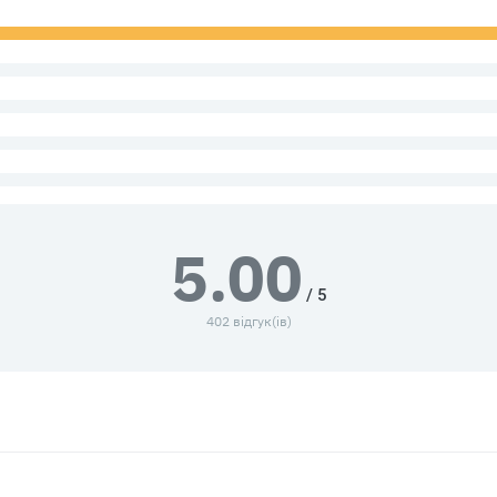
5.00
/ 5
402 відгук(ів)