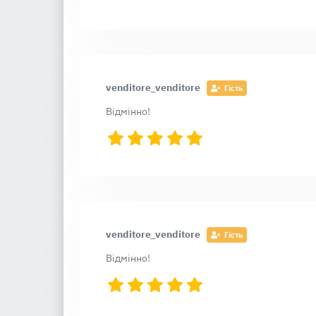
venditore_venditore
Гість
Відмінно!
venditore_venditore
Гість
Відмінно!