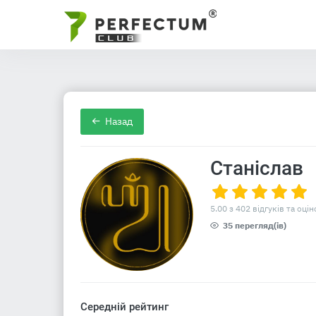
Назад
Станіслав
5.00 з 402 відгуків та оцін
35 перегляд(ів)
Середній рейтинг