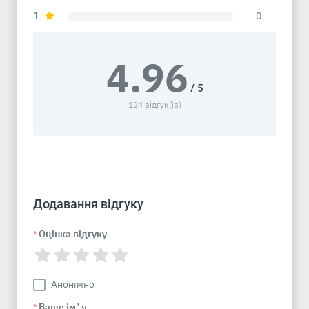
1
0
4.96
/ 5
124 відгук(ів)
Додавання відгуку
Оцінка відгуку
*
Анонімно
Ваше імʼя
*