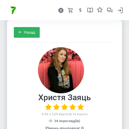
Назад
Христя Заяць
4.96 з 124 відгуків та оцінок
34 перегляд(ів)
Рівень продавця: 0