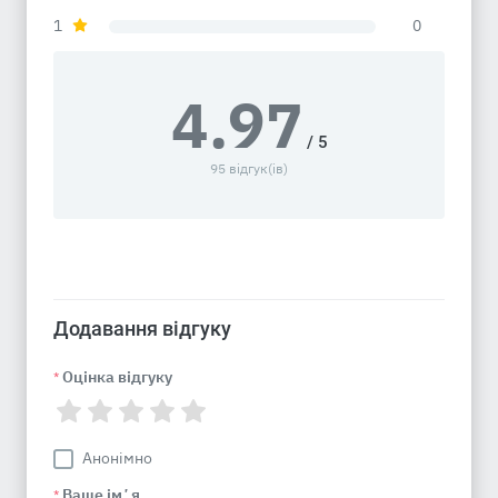
1
0
4.97
/ 5
95 відгук(ів)
Додавання відгуку
Оцінка відгуку
*
Анонімно
Ваше імʼя
*