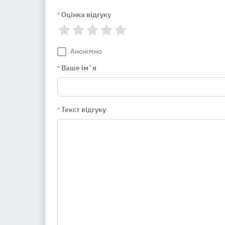
Оцінка відгуку
*
Анонімно
Ваше імʼя
*
Текст відгуку
*