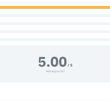
5.00
/ 5
468 відгук(ів)