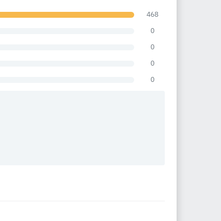
468
0
0
0
0