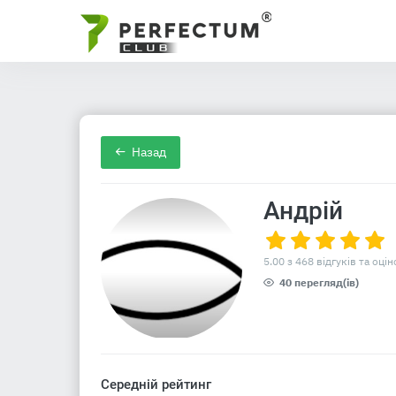
Назад
Андрій
5.00 з 468 відгуків та оцін
40 перегляд(ів)
Середній рейтинг