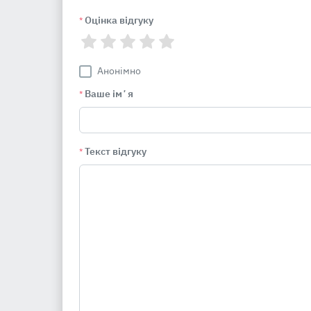
Оцінка відгуку
*
Анонімно
Ваше імʼя
*
Текст відгуку
*