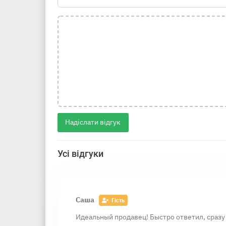
Надіслати відгук
Усі відгуки
Саша
Гість
Идеальный продавец! Быстро ответил, сразу