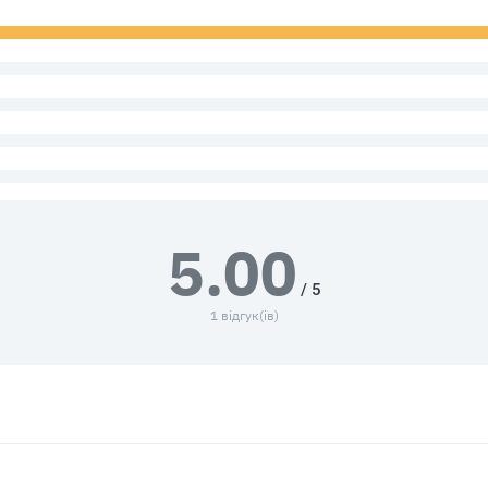
5.00
/ 5
1 відгук(ів)